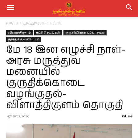
முகப்பு
தூத்துக்குடி மாவட்டம்
விளாத்திகுளம்
கட்சி செய்திகள்
குருதிக்கொடைப் பாசறை
தூத்துக்குடி மாவட்டம்
மே 18 இன எழுச்சி நாள்-
அரசு மருத்துவ
மனையில்
குருதிக்கொடை
வழங்குதல்-
விளாத்திகுளம் தொகுதி
ஜூன் 17, 2020
84