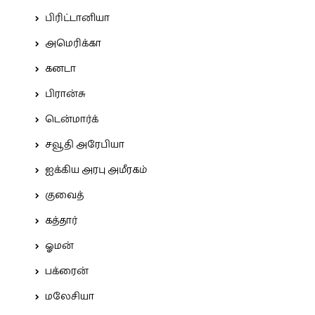
பிரிட்டானியா
அமெரிக்கா
கனடா
பிரான்சு
டென்மார்க்
சவூதி அரேபியா
ஐக்கிய அரபு அமீரகம்
குவைத்
கத்தார்
ஓமன்
பக்ரைன்
மலேசியா