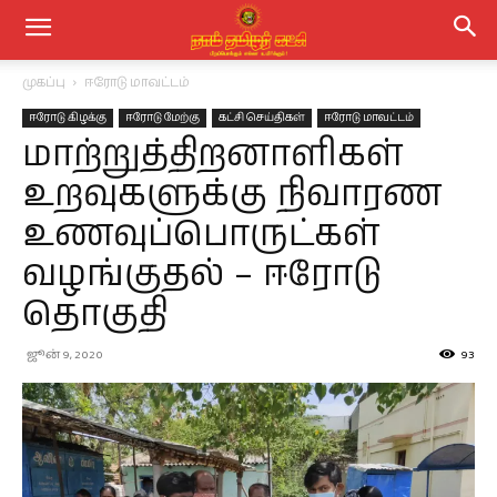
முகப்பு
ஈரோடு மாவட்டம்
ஈரோடு கிழக்கு
ஈரோடு மேற்கு
கட்சி செய்திகள்
ஈரோடு மாவட்டம்
மாற்றுத்திறனாளிகள்
உறவுகளுக்கு நிவாரண
உணவுப்பொருட்கள்
வழங்குதல் – ஈரோடு
தொகுதி
ஜூன் 9, 2020
93