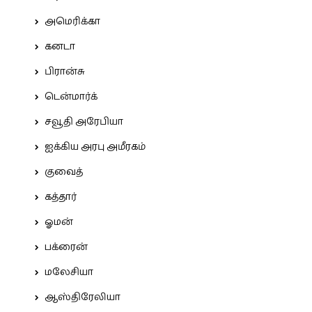
அமெரிக்கா
கனடா
பிரான்சு
டென்மார்க்
சவூதி அரேபியா
ஐக்கிய அரபு அமீரகம்
குவைத்
கத்தார்
ஓமன்
பக்ரைன்
மலேசியா
ஆஸ்திரேலியா