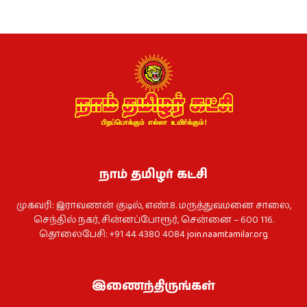
நாம் தமிழர் கட்சி
முகவரி: இராவணன் குடில், எண்.8. மருத்துவமனை சாலை,
செந்தில் நகர், சின்னப்போரூர், சென்னை – 600 116.
தொலைபேசி: +91 44 4380 4084
join.naamtamilar.org
இணைந்திருங்கள்