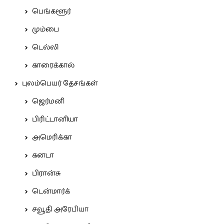
பெங்களூர்
மும்பை
டெல்லி
காரைக்கால்
புலம்பெயர் தேசங்கள்
ஜெர்மனி
பிரிட்டானியா
அமெரிக்கா
கனடா
பிரான்சு
டென்மார்க்
சவூதி அரேபியா