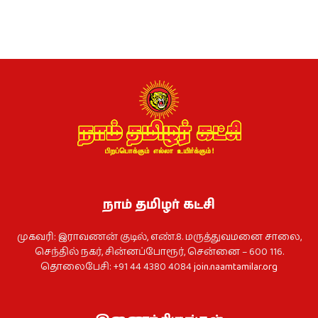
நாம் தமிழர் கட்சி
முகவரி: இராவணன் குடில், எண்.8. மருத்துவமனை சாலை,
செந்தில் நகர், சின்னப்போரூர், சென்னை – 600 116.
தொலைபேசி: +91 44 4380 4084
join.naamtamilar.org