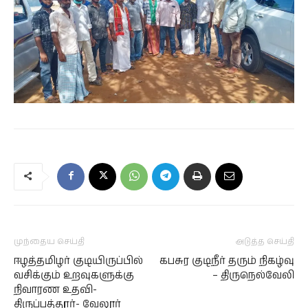
முந்தைய செய்தி
அடுத்த செய்தி
ஈழத்தமிழர் குடியிருப்பில்
கபசுர குடிநீர் தரும் நிகழ்வு
வசிக்கும் உறவுகளுக்கு
– திருநெல்வேலி
நிவாரண உதவி-
திருப்பத்தூர்- வேலூர்