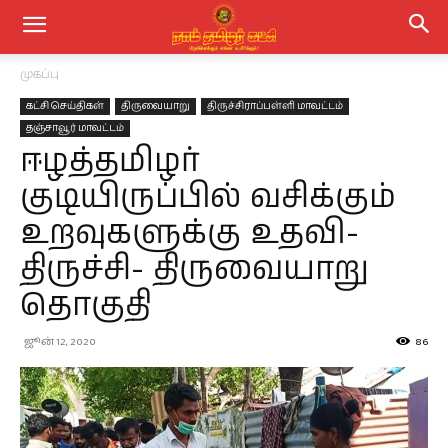
முகப்பு
கட்சி செய்திகள்
திருவையாறு
திருச்சிராப்பள்ளி மாவட்டம்
தஞ்சாவூர் மாவட்டம்
ஈழத்தமிழர்
குடியிருப்பில் வசிக்கும்
உறவுகளுக்கு உதவி-
திருச்சி- திருவையாறு
தொகுதி
ஜூன் 12, 2020
86