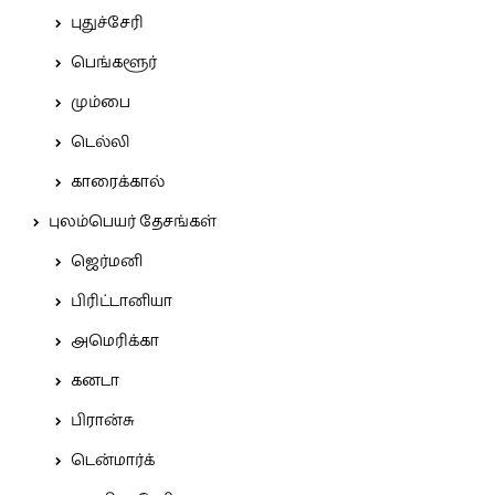
புதுச்சேரி
பெங்களூர்
மும்பை
டெல்லி
காரைக்கால்
புலம்பெயர் தேசங்கள்
ஜெர்மனி
பிரிட்டானியா
அமெரிக்கா
கனடா
பிரான்சு
டென்மார்க்