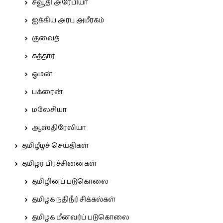
சவூதி அரேபியா
ஐக்கிய அரபு அமீரகம்
குவைத்
கத்தார்
ஓமன்
பக்ரைன்
மலேசியா
ஆஸ்திரேலியா
தமிழீழச் செய்திகள்
தமிழர் பிரச்சினைகள்
தமிழினப் படுகொலை
தமிழக நதிநீர் சிக்கல்கள்
தமிழக மீனவர்ப் படுகொலை