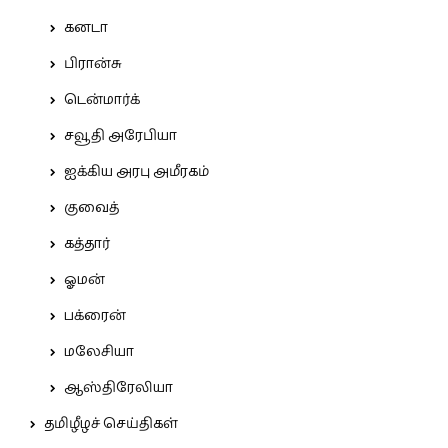
கனடா
பிரான்சு
டென்மார்க்
சவூதி அரேபியா
ஐக்கிய அரபு அமீரகம்
குவைத்
கத்தார்
ஓமன்
பக்ரைன்
மலேசியா
ஆஸ்திரேலியா
தமிழீழச் செய்திகள்