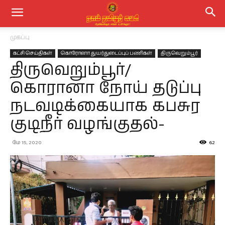
முகப்பு
கட்சி செய்திகள்
கொரோனா துயர்துடைப்புப் பணிகள்
திருவெறும்பூர்
திருவெறும்பூர்/
கொரானா நோய் தடுப்பு
நடவடிக்கையாக கபசுர
குடிநீர் வழங்குதல்-
மே 15, 2020
62