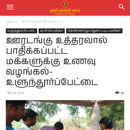
முகப்பு
கள்ளக்குறிச்சி மாவட்டம்
உளுந்தூர்ப்பேட்டை
கட்சி செய்திகள்
கொரோனா துயர்துடைப்புப் பணிகள்
ஊரடங்கு உத்தரவால்
பாதிக்கப்பட்ட
மக்களுக்கு உணவு
வழங்கல்-
உளுந்தூர்ப்பேட்டை
மே 10, 2020
62