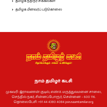
தமிழக நதிநீர் சிக்கல்கள்
தமிழக மீனவர்ப் படுகொலை
நாம் தமிழர் கட்சி
முகவரி: இராவணன் குடில், எண்.8. மருத்துவமனை சாலை,
செந்தில் நகர், சின்னப்போரூர், சென்னை – 600 116.
தொலைபேசி: +91 44 4380 4084
join.naamtamilar.org