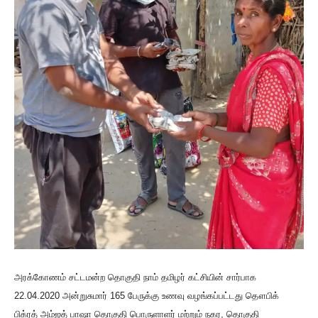
அரக்கோணம் சட்டமன்ற தொகுதி நாம் தமிழர் கட்சியின் சார்பாக
22.04.2020
அன்றுசுமார் 165 பேருக்கு உணவு வழங்கப்பட்டது தௌபிக்
பிக்ரத் அம்ஜத் பாஷா தொகுதி பொருளாளர் மற்றும் நகர, தொகுதி