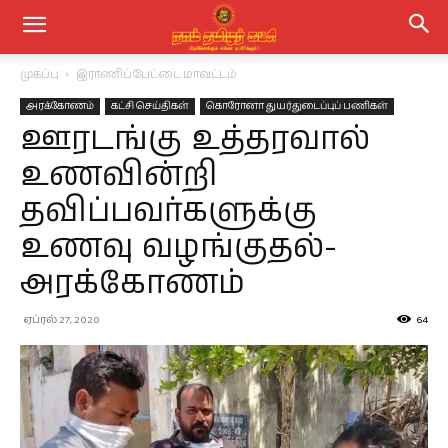
முகப்பு
இராணிப்பேட்டை மாவட்டம்
அரக்கோணம்
கட்சி செய்திகள்
கொரோனா துயர்துடைப்புப் பணிகள்
ஊரடங்கு உத்தரவால்
உணவின்றி
தவிப்பவர்களுக்கு
உணவு வழங்குதல்-
அரக்கோணம்
ஏப்ரல் 27, 2020
64