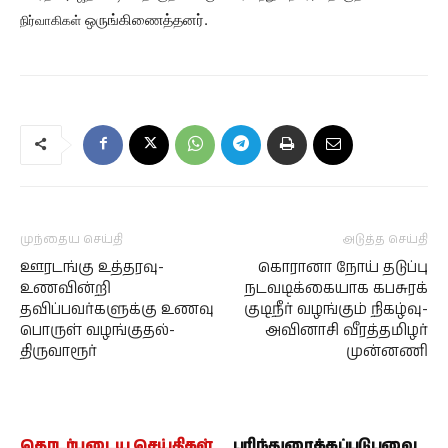
ஒருங்கிணைத்தனர்.
நிர்வாகிகள்
முந்தைய செய்தி
அடுத்த செய்தி
ஊரடங்கு உத்தரவு-
கொரானா நோய் தடுப்பு
உணவின்றி
நடவடிக்கையாக கபசுரக்
தவிப்பவர்களுக்கு உணவு
குடிநீர் வழங்கும் நிகழ்வு-
பொருள் வழங்குதல்-
அவினாசி வீரத்தமிழர்
திருவாரூர்
முன்னணி
தொடர்புடைய செய்திகள்
பரிந்துரைக்கப்படுபவை