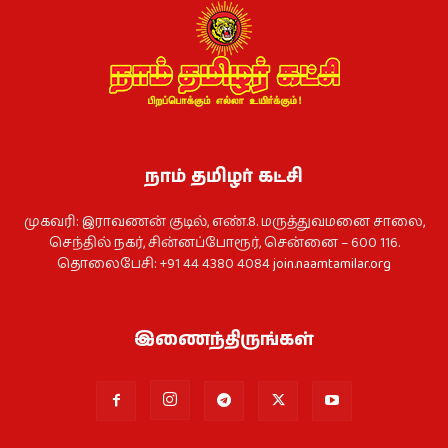
நாம் தமிழர் கட்சி
முகவரி: இராவணன் குடில், எண்.8. மருத்துவமனை சாலை,
செந்தில் நகர், சின்னப்போரூர், சென்னை – 600 116.
தொலைபேசி: +91 44 4380 4084
join.naamtamilar.org
இணைந்திருங்கள்