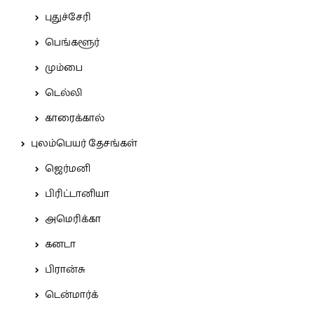
புதுச்சேரி
பெங்களூர்
மும்பை
டெல்லி
காரைக்கால்
புலம்பெயர் தேசங்கள்
ஜெர்மனி
பிரிட்டானியா
அமெரிக்கா
கனடா
பிரான்சு
டென்மார்க்