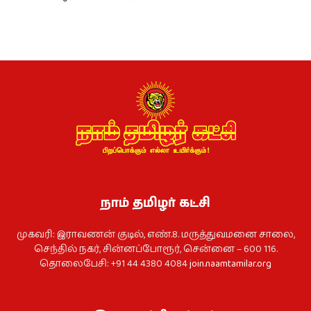
நாம் தமிழர் கட்சி
முகவரி: இராவணன் குடில், எண்.8. மருத்துவமனை சாலை,
செந்தில் நகர், சின்னப்போரூர், சென்னை – 600 116.
தொலைபேசி: +91 44 4380 4084
join.naamtamilar.org