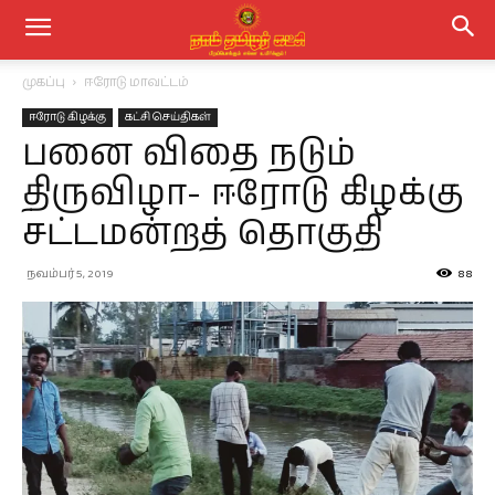
முகப்பு
ஈரோடு மாவட்டம்
ஈரோடு கிழக்கு
கட்சி செய்திகள்
பனை விதை நடும்
திருவிழா- ஈரோடு கிழக்கு
சட்டமன்றத் தொகுதி
நவம்பர் 5, 2019
88