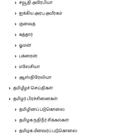
சவூதி அரேபியா
ஐக்கிய அரபு அமீரகம்
குவைத்
கத்தார்
ஓமன்
பக்ரைன்
மலேசியா
ஆஸ்திரேலியா
தமிழீழச் செய்திகள்
தமிழர் பிரச்சினைகள்
தமிழினப் படுகொலை
தமிழக நதிநீர் சிக்கல்கள்
தமிழக மீனவர்ப் படுகொலை