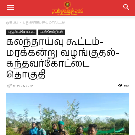
முகப்பு
புதுக்கோட்டை மாவட்டம்
கந்தர்வக்கோட்டை
கட்சி செய்திகள்
கலந்தாய்வு கூட்டம்-
மரக்கன்று வழங்குதல்-
கந்தவர்கோட்டை
தொகுதி
ஜூலை 25, 2019
183