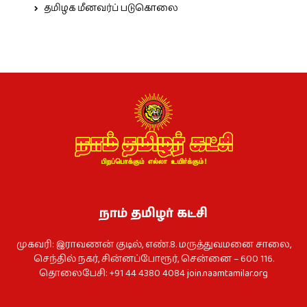
தமிழக மீனவர்ப் படுகொலை
நாம் தமிழர் கட்சி
முகவரி: இராவணன் குடில், எண்.8. மருத்துவமனை சாலை,
செந்தில் நகர், சின்னப்போரூர், சென்னை – 600 116.
தொலைபேசி: +91 44 4380 4084
join.naamtamilar.org