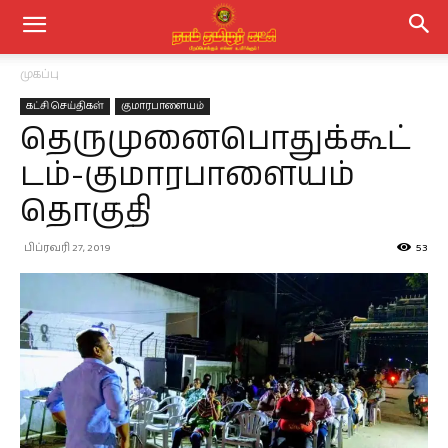
முகப்பு
கட்சி செய்திகள்
குமாரபாளையம்
தெருமுனைபொதுக்கூட்
டம்-குமாரபாளையம்
தொகுதி
பிப்ரவரி 27, 2019
53