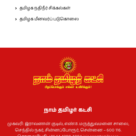
தமிழக நதிநீர் சிக்கல்கள்
தமிழக மீனவர்ப் படுகொலை
நாம் தமிழர் கட்சி
முகவரி: இராவணன் குடில், எண்.8. மருத்துவமனை சாலை,
செந்தில் நகர், சின்னப்போரூர், சென்னை – 600 116.