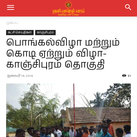
முகப்பு
கட்சி செய்திகள்
காஞ்சிபுரம்
பொங்கல்விழா மற்றும்
கொடி ஏற்றும் விழா-
காஞ்சிபுரம் தொகுதி
ஜனவரி 19, 2019
51