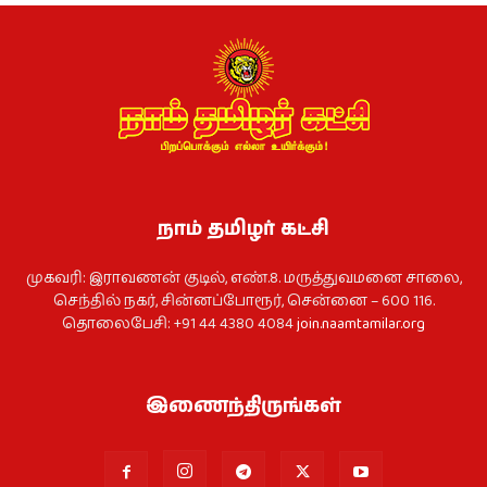
நாம் தமிழர் கட்சி
முகவரி: இராவணன் குடில், எண்.8. மருத்துவமனை சாலை,
செந்தில் நகர், சின்னப்போரூர், சென்னை – 600 116.
தொலைபேசி: +91 44 4380 4084
join.naamtamilar.org
இணைந்திருங்கள்