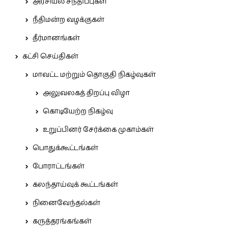
அரசியல் சந்திப்புகள்
நீதிமன்ற வழக்குகள்
தீர்மானங்கள்
கட்சி செய்திகள்
மாவட்ட மற்றும் தொகுதி நிகழ்வுகள்
அலுவலகத் திறப்பு விழா
கொடியேற்ற நிகழ்வு
உறுப்பினர் சேர்க்கை முகாம்கள்
பொதுக்கூட்டங்கள்
போராட்டங்கள்
கலந்தாய்வுக் கூட்டங்கள்
நினைவேந்தல்கள்
கருத்தரங்கங்கள்