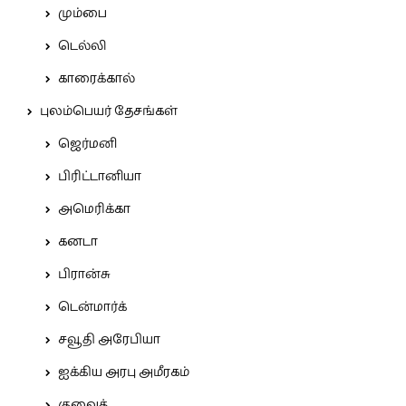
மும்பை
டெல்லி
காரைக்கால்
புலம்பெயர் தேசங்கள்
ஜெர்மனி
பிரிட்டானியா
அமெரிக்கா
கனடா
பிரான்சு
டென்மார்க்
சவூதி அரேபியா
ஐக்கிய அரபு அமீரகம்
குவைத்