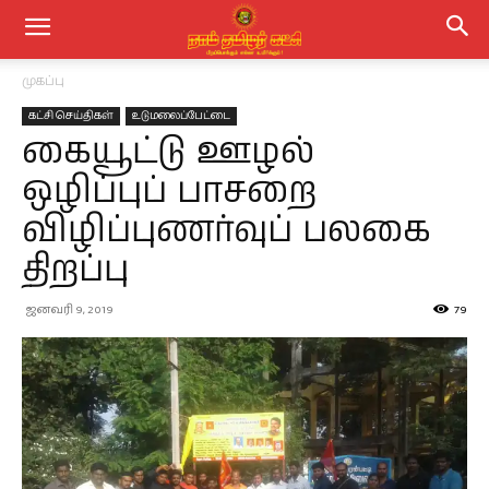
முகப்பு
கட்சி செய்திகள்
உடுமலைப்பேட்டை
கையூட்டு ஊழல்
ஒழிப்புப் பாசறை
விழிப்புணர்வுப் பலகை
திறப்பு
ஜனவரி 9, 2019
79