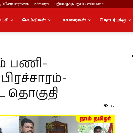
ப்பினர் சேர்க்கை
மக்களரசு
புதியதொரு தேசம் செய்வோம்!
கட்சி
செய்திகள்
பாசறைகள்
தொடர்புக்கு
ம் பணி-
ிரச்சாரம்-
ை தொகுதி
180