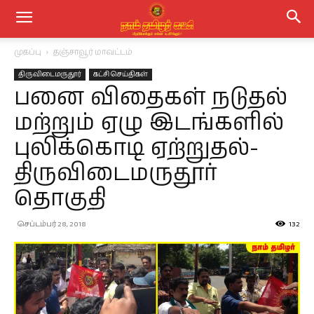
முகப்பு
தஞ்சாவூர் மாவட்டம்
திருவிடைமருதூர்
கட்சி செய்திகள்
பனை விதைகள் நடுதல்
மற்றும் ஏழு இடங்களில்
புலிக்கொடி ஏற்றுதல்-
திருவிடைமருதூர்
தொகுதி
செப்டம்பர் 28, 2018
132