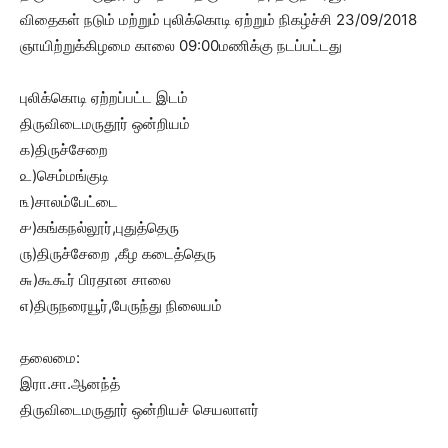
விதைகள் நடும் மற்றும் புலிக்கொடி ஏற்றும் நிகழ்ச்சி 23/09/2018
ஞாயிற்றுக்கிழமை காலை 09:00மணிக்கு நடப்பட்டது
புலிக்கொடி ஏற்றப்பட்ட இடம்
திருவிடைமருதூர் ஒன்றியம்
௧)திருச்சேறை
௨)செம்மங்குடி
௩)சாலம்பேட்டை
௪)கங்கநல்லூர்,புதுத்தெரு
௫)திருச்சேறை ,கீழ கடைத்தெரு
௬)கூகூர் பிரதான சாலை
௭)திருநரையூர்,பேருந்து நிலையம்
தலைமை:
இரா.சா.ஆனந்த்
திருவிடைமருதூர் ஒன்றியச் செயலாளர்