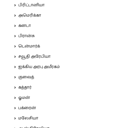
பிரிட்டானியா
அமெரிக்கா
கனடா
பிரான்சு
டென்மார்க்
சவூதி அரேபியா
ஐக்கிய அரபு அமீரகம்
குவைத்
கத்தார்
ஓமன்
பக்ரைன்
மலேசியா