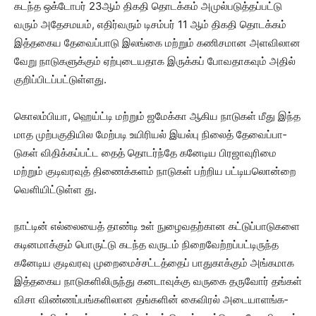
கடந்த ஒக்­டோபர் 23ஆம் திகதி தொடக்கம் அமுல்­ப­டுத்­தப்­பட்டு
வரும் அதே­ச­மயம், எதிர்­வரும் டிசம்பர் 11 ஆம் திகதி தொடக்கம்
இத்­த­கைய தேவைப்பாடு இலங்கை மற்றும் கணி­ச­மான அள­வி­லான
வேறு நாடு­க­ளுக்கும் ஏற்­பு­டை­ய­தாக இருக்கப் போவ­தா­கவும் அதில்
குறிப்­பி­டப்­பட்­டுள்­ளது.
கொலம்­பியா, ஹெய்ட்டி மற்றும் ஜமேக்கா ஆகிய நாடுகள் மீது இந்த
மாத முற்­ப­கு­தி­யில மேற்­படி உயி­ரியல் இயல்பு நிலைத் தேவைப்­பா­
டுகள் விதிக்­கப்­பட்­ட தைத் தொடர்ந்தே கனே­டிய பிர­ஜா­வு­ரிமை
மற்றும் குடி­வ­ரவுத் திணைக்­களம் நாடுகள் பற்­றிய பட்­டி­ய­லொன்றை
வெளி­யிட்­டுள்­ள து.
நாட்டின் எல்­லையைத் தாண்டி உள் நுழை­வ­தற்­கான கட்­டுப்­பா­டு­களை
கடி­ன­மாக்கும் பொருட்டு கடந்த வருடம் நிறை­வேற்­றப்­பட்­டி­ருந்த
கனே­டிய குடி­வ­ரவு முறை­மைச்­சட்­டத்தைப் பாது­காக்கும் அங்­க­மாக
இத்­த­கைய நாடு­க­ளி­லி­ருந்து கன­டா­வுக்கு வருகை தருவோர் தங்கள்
விசா விண்­ணப்­பங்­க­ளி­லான தங்­களின் கைவிரல் அடை­யா­ளங்­க­