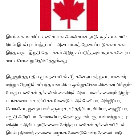
இலங்கை உள்­ளிட்ட கணி­ச­மான அள­வி­லான நாடு­க­ளுக்­கான உயி­
ரியல் இயல்பு சம்­பந்­தப்­பட்ட அடை­யாளத் தேவைப்­பா­டு­களை கனடா
இந்த வருட இறுதி தொடக்கம் அறி­மு­கப்­ப­டுத்­த­வுள்­ள­தாக கனே­டிய
ஊட­க­மொன்று தெரி­வித்­துள்­ளது.
இது­கு­றித்த புதிய முறை­மையின் கீழ் கனே­டிய சுற்­றுலா, மாண­வர்
மற்றும் தொழில் சம்­பந்­த­மான விசா ஒன்­றுக்­கென விண்­ணப்­பிக்­கும்­
போது பய­ணிகள் தங்­களின் கைவிரல் அடை­யா­ளங்­க­ளையும் நிழற்­
ப­டங்­க­ளையும் சமர்ப்­பிக்க வேண்டும். அல்­பே­னியா, அல்­ஜீ­ரியா,
கொங்கோ, ஜன­நா­யகக் குடி­ய­ரசு, எரித்­தி­ரியா, லிபியா, நைஜீ­ரியா,
சவூதி அரே­பியா, சோமா­லியா, தென் சூடான், சூடான் மற்றும் டியு­
னி­ஷியா ஆகிய நாடு­களைச் சேர்ந்த பய­ணிகள் தங்கள் உயி­ரியல்
இயல்பு நிலைத் தக­வலை வழங்க வேண்­டு­மென்ற தேவைப்­பாடு