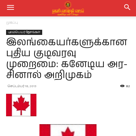
முகப்பு
புலம்பெயர் தேசங்கள்
இலங்­கை­யர்­க­ளுக்­கான
புதிய குடி­வ­ரவு
முறைமை: கனே­டிய அர­
சினால் அறி­முகம்
செப்டம்பர் 18, 2013
82