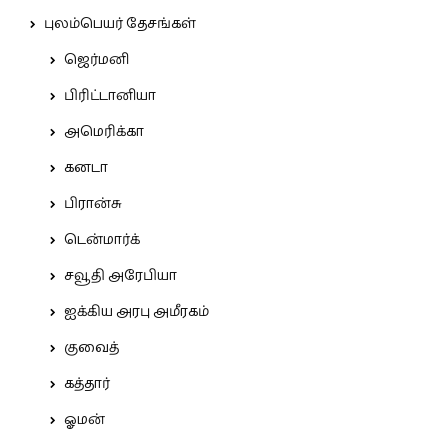
புலம்பெயர் தேசங்கள்
ஜெர்மனி
பிரிட்டானியா
அமெரிக்கா
கனடா
பிரான்சு
டென்மார்க்
சவூதி அரேபியா
ஐக்கிய அரபு அமீரகம்
குவைத்
கத்தார்
ஓமன்