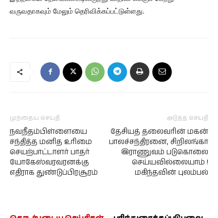
வருவதாகவும் மேலும் தெரிவிக்கப்பட்டுள்ளது.
முந்தைய செய்தி
அடுத்த செய்தி
நவநீதம்பிள்ளையை
தேசியத் தலைவரின் மகன்
சந்தித்த மனித உரிமை
பாலச்சந்திரனை, சிறிலங்கா
செயற்பாட்டாளர் பாதர்
இராணுவம் படுகொலை
யோகேஸ்வரவரனக்கு
செய்யவில்லையாம் !
எதிராக துண்டுப்பிரசூரம்
மகிந்தவின் புலம்பல்