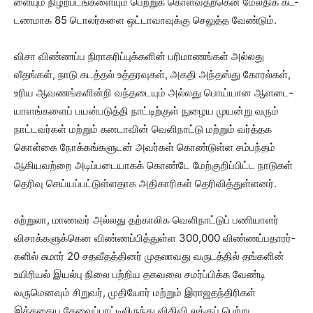
ளையும் நிழற்­ப­டங்­க­ளையும் பெற்றுக் கொள்­வ­தற்­கென மேல­திக கட்­
ட­ண­மாக 85 டொலர்­களை ஒட்­டா­வா­வுக்கு செலுத்த வேண்டும்.
விசா விண்­ணப்ப நிரா­க­ரிப்­புக்­களின் பரி­மா­ணங்கள் அல்­லது
வீதங்கள், நாடு கடத்தல் உத்­த­ர­வுகள், அகதி அந்­தஸ்து கோரல்கள்,
உரிய ஆவ­ணங்­க­ளின்றி வந்­த­டையும் அல்­லது பொய்­யான ஆள­டை­
யா­ளங்­களைப் பயன்­ப­டுத்தி நாட்­டிற்குள் நுழைய முயன்று வரும்
நாட்­ட­வர்கள் மற்றும் கன­டாவின் வெளி­நாட்டு மற்றும் வர்த்­தக
கொள்கை நோக்­கங்­க­ளுடன் அவர்கள் கொண்­டுள்ள சம்­பந்தம்
ஆகி­ய­வற்றை அடிப்­ப­டை­யாகக் கொண்டே மேற்­கு­றிப்­பிட்ட நாடுகள்
தெரிவு செய்­யப்­பட்­டுள்­ள­தாக அதி­கா­ரிகள் தெரி­வித்­துள்­ளனர்.
சுற்­றுலா, மாணவர் அல்­லது தற்­கா­லிக வெளி­நாட்டுப் பணி­யாளர்
விசாக்­க­ளுக்­கென விண்­ணப்­பித்­துள்ள 300,000 விண்­ணப்­ப­தா­ரர்­
களில் சுமார் 20 சதவீதத்தினர் முதலாவது வருடத்தில் தங்களின்
உயிரியல் இயல்பு நிலை பற்றிய தகவலை சமர்ப்பிக்க வேண்டி
வருமெனவும் சிறுவர், முதியோர் மற்றும் இராஜதந்திரிகள்
இத்தகைய தேவைப்பாட்டிலிருந்து விதிவி லக்குப் பெற்று