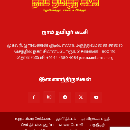
நாம் தமிழர் கட்சி
முகவரி: இராவணன் குடில், எண்.8. மருத்துவமனை சாலை,
செந்தில் நகர், சின்னப்போரூர், சென்னை – 600 116.
தொலைபேசி: +91 44 4380 4084
join.naamtamilar.org
இணைந்திருங்கள்
உறுப்பினர் சேர்க்கை
‘துளி’ திட்டம்
தரவிறக்கப் பகுதி
செய்திகள் அனுப்ப
வலையொளி
மாத இதழ்