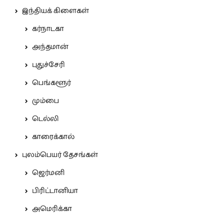
இந்தியக் கிளைகள்
கர்நாடகா
அந்தமான்
புதுச்சேரி
பெங்களூர்
மும்பை
டெல்லி
காரைக்கால்
புலம்பெயர் தேசங்கள்
ஜெர்மனி
பிரிட்டானியா
அமெரிக்கா