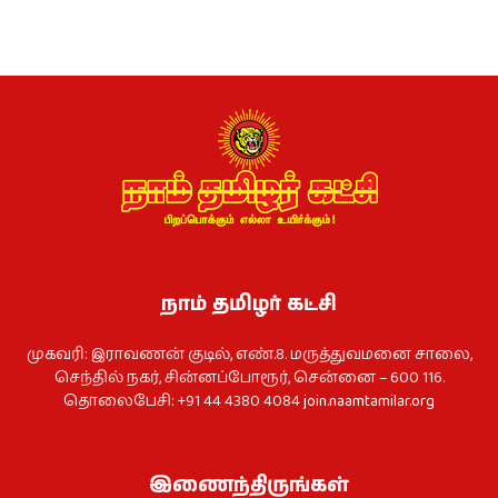
நாம் தமிழர் கட்சி
முகவரி: இராவணன் குடில், எண்.8. மருத்துவமனை சாலை,
செந்தில் நகர், சின்னப்போரூர், சென்னை – 600 116.
தொலைபேசி: +91 44 4380 4084
join.naamtamilar.org
இணைந்திருங்கள்