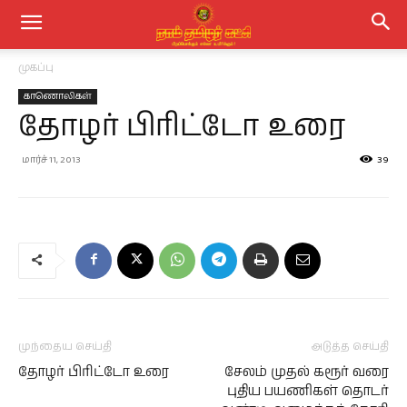
முகப்பு
காணொலிகள்
தோழர் பிரிட்டோ உரை
மார்ச் 11, 2013
39
முந்தைய செய்தி
அடுத்த செய்தி
தோழர் பிரிட்டோ உரை
சேலம் முதல் கரூர் வரை
புதிய பயணிகள் தொடர்