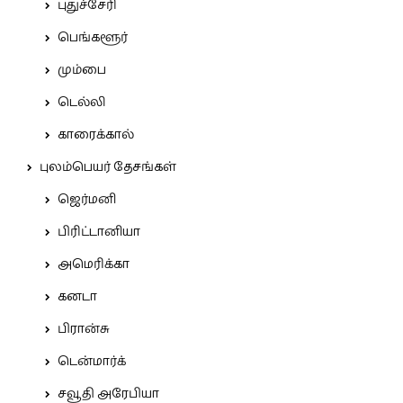
புதுச்சேரி
பெங்களூர்
மும்பை
டெல்லி
காரைக்கால்
புலம்பெயர் தேசங்கள்
ஜெர்மனி
பிரிட்டானியா
அமெரிக்கா
கனடா
பிரான்சு
டென்மார்க்
சவூதி அரேபியா