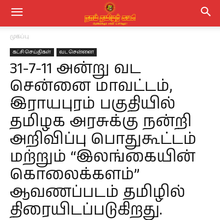
முகப்பு
கட்சி செய்திகள்
வட சென்னை
31-7-11 அன்று வட
சென்னை மாவட்டம்,
இராயபுரம் பகுதியில்
தமிழக அரசுக்கு நன்றி
அறிவிப்பு பொதுகூட்டம்
மற்றும் “இலங்கையின்
கொலைக்களம்”
ஆவணப்படம் தமிழில்
திரையிடப்படுகிறது.