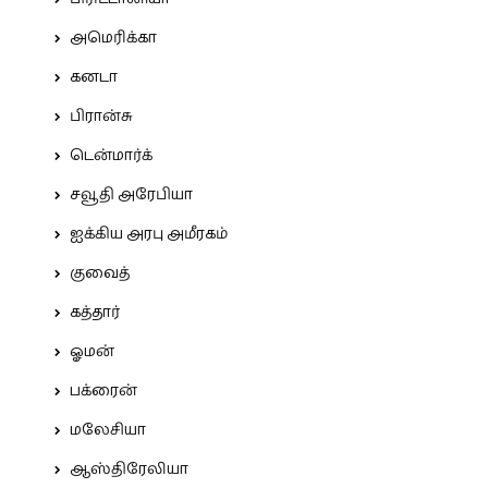
அமெரிக்கா
கனடா
பிரான்சு
டென்மார்க்
சவூதி அரேபியா
ஐக்கிய அரபு அமீரகம்
குவைத்
கத்தார்
ஓமன்
பக்ரைன்
மலேசியா
ஆஸ்திரேலியா