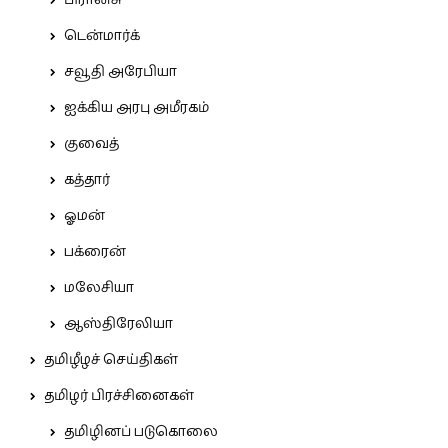
பிரான்சு
டென்மார்க்
சவூதி அரேபியா
ஐக்கிய அரபு அமீரகம்
குவைத்
கத்தார்
ஓமன்
பக்ரைன்
மலேசியா
ஆஸ்திரேலியா
தமிழீழச் செய்திகள்
தமிழர் பிரச்சினைகள்
தமிழினப் படுகொலை