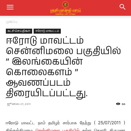
முகப்பு
கட்சி செய்திகள்
ஈரோடு மாவட்டம்
ஈரோடு மாவட்டம்
சென்னிமலை பகுதியில்
” இலங்கையின்
கொலைகளம் ”
ஆவணப்படம்
திரையிடப்பட்டது.
ஜூலை 27, 2011
66
ஈரோடு மாவட்ட நாம் தமிழர் சார்பாக நேற்று ( 25/07/2011 )
திங்கள்கிழமை
சென்னிமலை பகுதியில்
உள்ள கௌரி திருமண