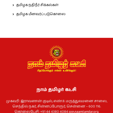
தமிழக நதிநீர் சிக்கல்கள்
தமிழக மீனவர்ப் படுகொலை
நாம் தமிழர் கட்சி
முகவரி: இராவணன் குடில், எண்.8. மருத்துவமனை சாலை,
செந்தில் நகர், சின்னப்போரூர், சென்னை – 600 116.
தொலைபேசி: +91 44 4380 4084
join.naamtamilar.org