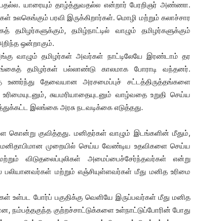
்பதல்ல. யாரையும் தாழ்த்துவதல்ல என்றார் பேரறிஞர் அண்ணா.
் உலகெங்கும் பரவி இருக்கிறார்கள். மொழி மற்றும் கலாச்சார
் தமிழர்களுக்கும், தமிழ்நாட்டில் வாழும் தமிழர்களுக்கும்
ிந்த ஒன்றாகும்.
ங்கு வாழும் தமிழர்கள் அவர்கள் நாட்டிலேயே இரண்டாம் தர
லங்கைத் தமிழர்கள் பல்லாண்டு காலமாக போராடி வந்தனர்.
 உணர்ந்து தேவையான அரசமைப்புச் சட்டத்திருத்தங்களை
ம உரிமையுடனும், சுயமரியாதையுடனும் வாழ்வதை உறுதி செய்ய
த்துக்கட்ட இலங்கை அரசு நடவடிக்கை எடுத்தது.
கொன்று குவித்தது. மனிதர்கள் வாழும் இடங்களின் மீதும்,
ு. மனிதாபிமான முறையில் செய்ய வேண்டிய உதவிகளை செய்ய
மற்றும் விடுதலைப்புலிகள் அமைப்பைச்சேர்ந்தவர்கள் என்று
் பலியானவர்கள் மற்றும் எஞ்சியுள்ளவர்கள் மீது மனித உரிமை
ள் உள்பட போர்ப் பகுதிக்கு வெளியே இருப்பவர்கள் மீது மனித
 நம்பத்தகுந்த குற்றச்சாட்டுக்களை உள்நாட்டுப்போரின் போது