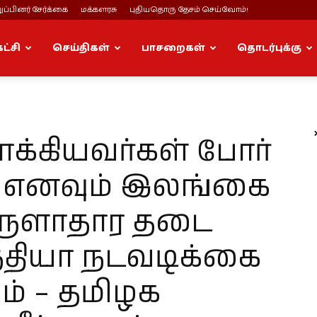
ப்பினர் சேர்க்கை
மக்களரசு
புதியதொரு தேசம் செய்வோம்!
கட்சி
செய்திகள்
பாசறைகள்
தொடர்புக்கு
க்கியவர்கள் போர்
் எனவும் இலங்கை
ொருளாதார தடை
ந்தியா நடவடிக்கை
ம் – தமிழக