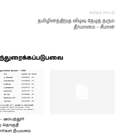
அடுத்த செய்தி
தமிழினத்திற்கு விடிவு தேடித் தரும்
தீர்மானம் – சீமான்
ிந்துரைக்கப்படுபவை
அம்பத்தூர்
் தொகுதி
ளர்கள் நியமனம்