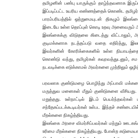
தமிழனின் பண்பு யாருக்கும் தாழ்ந்தவனாக இருப
இப்படிப்பட்ட உயரிய எண்ணத்தைக் கொண்ட தமிழர்கள
பாரம்பரியத்தில் ஒற்றுமையுடன் திகழும் இலங்கைத
இடையே உள்ள தொப்புள் கொடி உறவு அனைவரும் அற
இலங்கைக்கு விடுதலை கிடைத்து விட்டாலும், அ
குடிமக்களாக நடத்தப்படு வதை எதிர்த்து, இ
இவர்களின் கோரிக்கைகளில் உள்ள நியாயத்தை
கொண்டு வந்து, தமிழர்கள் கவுரவத்துடனும், ச
நடவடிக்கை எடுக்காமல் அவர்களை முற்றிலும் ஒழி
பரவலாக குண்டுமழை பொழிந்து அப்பாவி மக்களை 
மருத்துவ மனைகள் மீதும் குண்டுகளை வீசியத
மறுத்தது. உள்நாட்டில் இடம் பெயர்ந்தவர்கள் 
சந்தேகப்படக்கூடியர்கள் உள்பட இந்தச் சண்டையில
மீறல்களை நிகழ்த்தியது.
இலங்கை அரசை விமர்சிப்பவர்கள் மற்றும் ஊடகங்க
உரிமை மீறல்களை நிகழ்த்தியது. போன்ற கடுமையான,