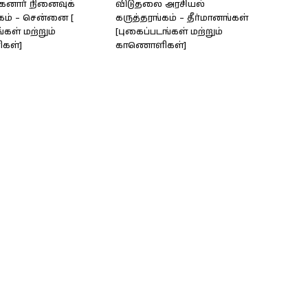
கனார் நினைவுக்
விடுதலை அரசியல்
கம் – சென்னை [
கருத்தரங்கம் – தீர்மானங்கள்
்கள் மற்றும்
[புகைப்படங்கள் மற்றும்
கள்]
காணொளிகள்]