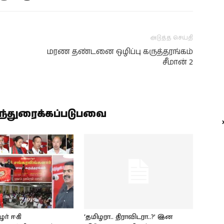
அடுத்த செய்தி
மரண தண்டனை ஒழிப்பு கருத்தரங்கம்
சீமான் 2
ிந்துரைக்கப்படுபவை
ழர் ஈகி
‘தமிழரா.. திராவிடரா..?’ இன