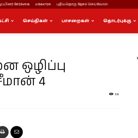
ப்பினர் சேர்க்கை
மக்களரசு
புதியதொரு தேசம் செய்வோம்!
கட்சி
செய்திகள்
பாசறைகள்
தொடர்புக்கு
 ஒழிப்பு
ீமான் 4
58