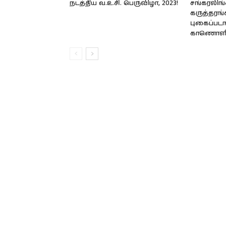
நடத்திய வ.உ.சி. பெருவிழா, 2023!
சங்கரலிங்
கருத்தரங்
புகைப்படங
காணொளி