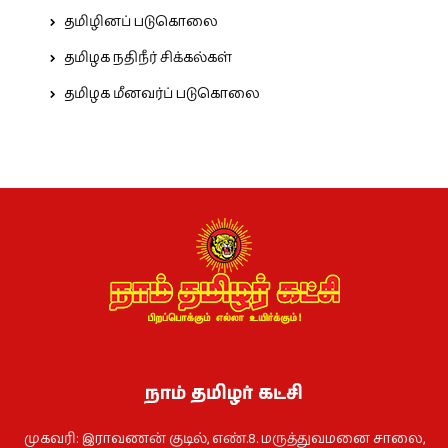
தமிழினப் படுகொலை
தமிழக நதிநீர் சிக்கல்கள்
தமிழக மீனவர்ப் படுகொலை
நாம் தமிழர் கட்சி
முகவரி: இராவணன் குடில், எண்.8. மருத்துவமனை சாலை,