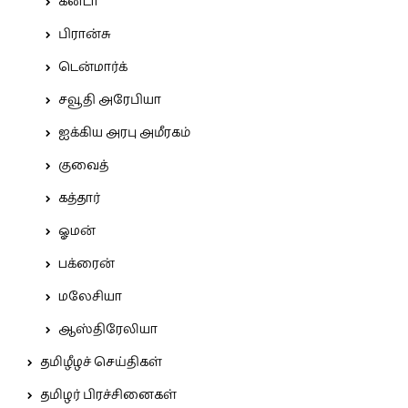
கனடா
பிரான்சு
டென்மார்க்
சவூதி அரேபியா
ஐக்கிய அரபு அமீரகம்
குவைத்
கத்தார்
ஓமன்
பக்ரைன்
மலேசியா
ஆஸ்திரேலியா
தமிழீழச் செய்திகள்
தமிழர் பிரச்சினைகள்