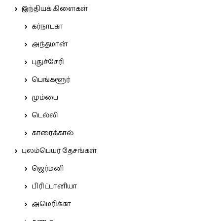
இந்தியக் கிளைகள்
கர்நாடகா
அந்தமான்
புதுச்சேரி
பெங்களூர்
மும்பை
டெல்லி
காரைக்கால்
புலம்பெயர் தேசங்கள்
ஜெர்மனி
பிரிட்டானியா
அமெரிக்கா