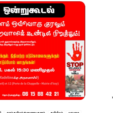
ி
நாம் தமிழர் இணையதளம்
தமிழீழம்
மதுரை