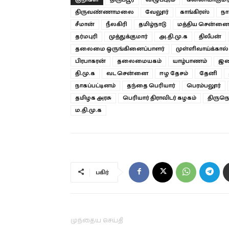
திருவண்ணாமலை
வேலூர்
காங்கிரஸ்
நா
சீமான்
நீலகிரி
தமிழ்நாடு
மத்திய சென்ன
தர்மபுரி
முத்துக்குமார்
அ.தி.மு.க
திலீபன்
தலைமை ஒருங்கினைப்பாளர்
முள்ளிவாய்க்கால்
பிரபாகரன்
தலைமையகம்
யாழ்பாணம்
இன
தி.மு.க
வட சென்னை
ஈழ தேசம்
தேனி
நாகப்பட்டினம்
தந்தை பெரியார்
பெரம்பலூர்
தமிழக அரசு
பெரியார் திராவிடர் கழகம்
திருந
ம.தி.மு.க
பகிர்
முந்தைய செய்தி