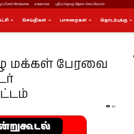
ப்பினர் சேர்க்கை
மக்களரசு
புதியதொரு தேசம் செய்வோம்!
கட்சி
செய்திகள்
பாசறைகள்
தொடர்புக்கு
ழீழ மக்கள் பேரவை
ர்
ட்டம்
92