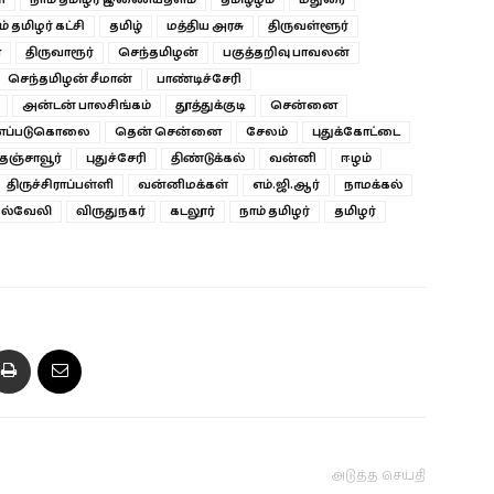
ம் தமிழர் கட்சி
தமிழ்
மத்திய அரசு
திருவள்ளூர்
ை
திருவாரூர்
செந்தமிழன்
பகுத்தறிவு பாவலன்
செந்தமிழன் சீமான்
பாண்டிச்சேரி
அன்டன் பாலசிங்கம்
தூத்துக்குடி
சென்னை
ப்படுகொலை
தென் சென்னை
சேலம்
புதுக்கோட்டை
தஞ்சாவூர்
புதுச்சேரி
திண்டுக்கல்
வன்னி
ஈழம்
திருச்சிராப்பள்ளி
வன்னிமக்கள்
எம்.ஜி.ஆர்
நாமக்கல்
ெல்வேலி
விருதுநகர்
கடலூர்
நாம் தமிழர்
தமிழர்
அடுத்த செய்தி