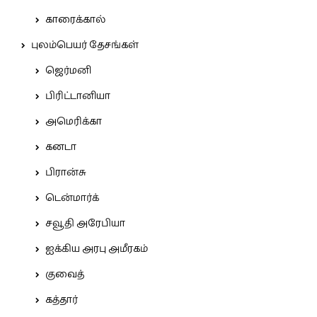
காரைக்கால்
புலம்பெயர் தேசங்கள்
ஜெர்மனி
பிரிட்டானியா
அமெரிக்கா
கனடா
பிரான்சு
டென்மார்க்
சவூதி அரேபியா
ஐக்கிய அரபு அமீரகம்
குவைத்
கத்தார்