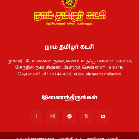
நாம் தமிழர் கட்சி
முகவரி: இராவணன் குடில், எண்.8. மருத்துவமனை சாலை,
செந்தில் நகர், சின்னப்போரூர், சென்னை – 600 116.
தொலைபேசி: +91 44 4380 4084
join.naamtamilar.org
இணைந்திருங்கள்