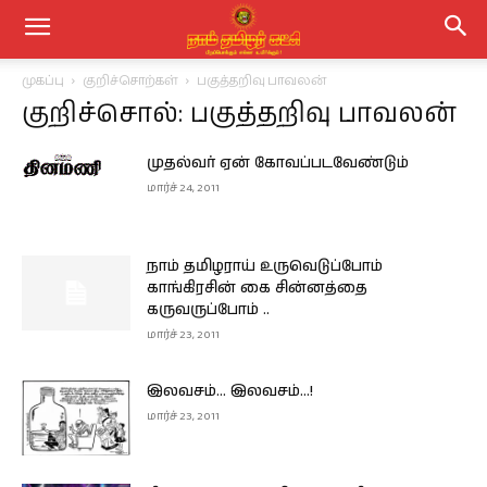
முகப்பு
குறிச்சொற்கள்
பகுத்தறிவு பாவலன்
குறிச்சொல்: பகுத்தறிவு பாவலன்
முதல்வர் ஏன் கோவப்படவேண்டும்
மார்ச் 24, 2011
நாம் தமிழராய் உருவெடுப்போம்
காங்கிரசின் கை சின்னத்தை
கருவருப்போம் ..
மார்ச் 23, 2011
இலவசம்… இலவசம்…!
மார்ச் 23, 2011