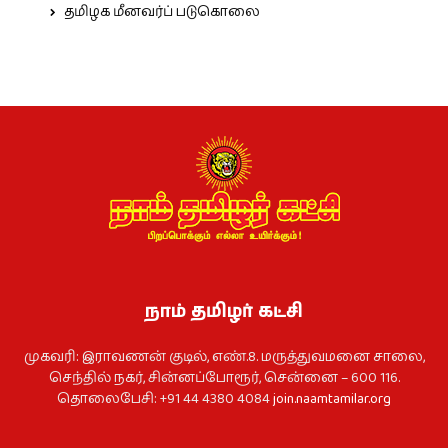
தமிழக மீனவர்ப் படுகொலை
நாம் தமிழர் கட்சி
முகவரி: இராவணன் குடில், எண்.8. மருத்துவமனை சாலை,
செந்தில் நகர், சின்னப்போரூர், சென்னை – 600 116.
தொலைபேசி: +91 44 4380 4084
join.naamtamilar.org