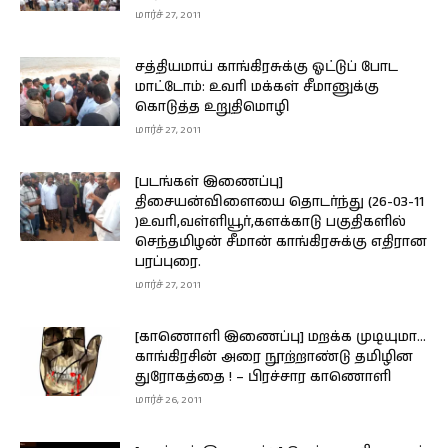
மார்ச் 27, 2011
சத்தியமாய் காங்கிரசுக்கு ஓட்டுப் போட
மாட்டோம்: உவரி மக்கள் சீமானுக்கு
கொடுத்த உறுதிமொழி
மார்ச் 27, 2011
[படங்கள் இணைப்பு]
திசையன்விளையை தொடர்ந்து (26-03-11
)உவரி,வள்ளியூர்,களக்காடு பகுதிகளில்
செந்தமிழன் சீமான் காங்கிரசுக்கு எதிரான
பரப்புரை.
மார்ச் 27, 2011
[காணொளி இணைப்பு] மறக்க முடியுமா…
காங்கிரசின் அரை நூற்றாண்டு தமிழின
துரோகத்தை ! – பிரச்சார காணொளி
மார்ச் 26, 2011