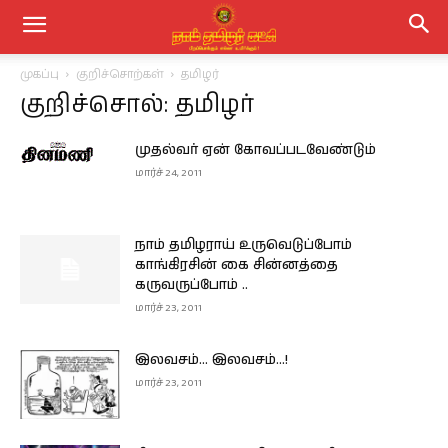
முகப்பு
குறிச்சொற்கள்
தமிழர்
குறிச்சொல்: தமிழர்
முதல்வர் ஏன் கோவப்படவேண்டும்
மார்ச் 24, 2011
நாம் தமிழராய் உருவெடுப்போம்
காங்கிரசின் கை சின்னத்தை
கருவருப்போம் ..
மார்ச் 23, 2011
இலவசம்… இலவசம்…!
மார்ச் 23, 2011