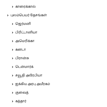
காரைக்கால்
புலம்பெயர் தேசங்கள்
ஜெர்மனி
பிரிட்டானியா
அமெரிக்கா
கனடா
பிரான்சு
டென்மார்க்
சவூதி அரேபியா
ஐக்கிய அரபு அமீரகம்
குவைத்
கத்தார்