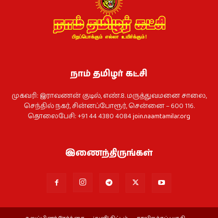
நாம் தமிழர் கட்சி
முகவரி: இராவணன் குடில், எண்.8. மருத்துவமனை சாலை,
செந்தில் நகர், சின்னப்போரூர், சென்னை – 600 116.
தொலைபேசி: +91 44 4380 4084
join.naamtamilar.org
இணைந்திருங்கள்