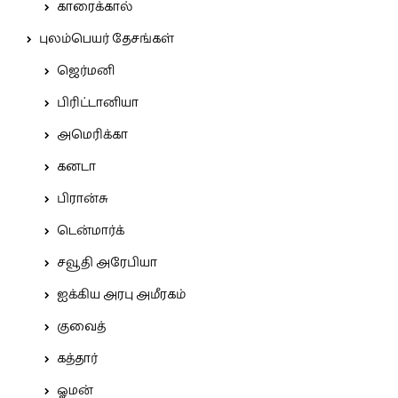
காரைக்கால்
புலம்பெயர் தேசங்கள்
ஜெர்மனி
பிரிட்டானியா
அமெரிக்கா
கனடா
பிரான்சு
டென்மார்க்
சவூதி அரேபியா
ஐக்கிய அரபு அமீரகம்
குவைத்
கத்தார்
ஓமன்