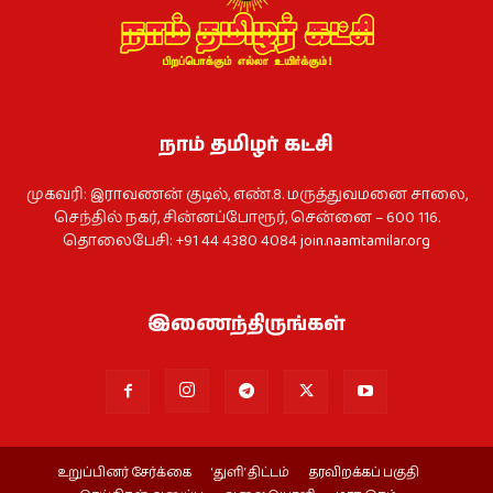
நாம் தமிழர் கட்சி
முகவரி: இராவணன் குடில், எண்.8. மருத்துவமனை சாலை,
செந்தில் நகர், சின்னப்போரூர், சென்னை – 600 116.
தொலைபேசி: +91 44 4380 4084
join.naamtamilar.org
இணைந்திருங்கள்
உறுப்பினர் சேர்க்கை
‘துளி’ திட்டம்
தரவிறக்கப் பகுதி