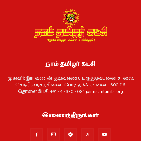
நாம் தமிழர் கட்சி
முகவரி: இராவணன் குடில், எண்.8. மருத்துவமனை சாலை,
செந்தில் நகர், சின்னப்போரூர், சென்னை – 600 116.
தொலைபேசி: +91 44 4380 4084
join.naamtamilar.org
இணைந்திருங்கள்