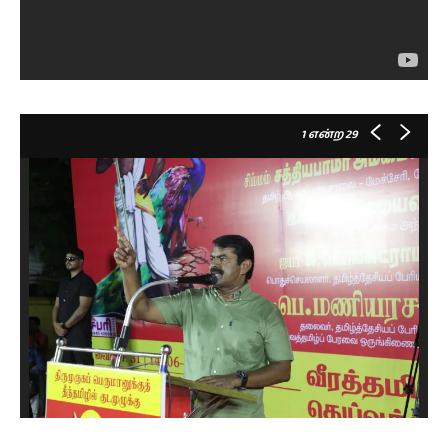
1
என்ற 29