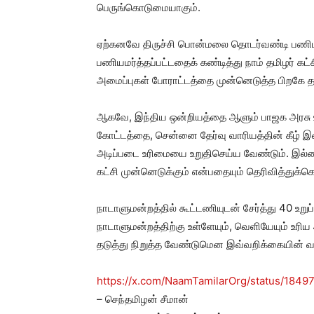
பெருங்கொடுமையாகும்.
ஏற்கனவே திருச்சி பொன்மலை தொடர்வண்டி பணிம
பணியமர்த்தப்பட்டதைக் கண்டித்து நாம் தமிழர் கட்ச
அமைப்புகள் போராட்டத்தை முன்னெடுத்த பிறகே தமி
ஆகவே, இந்திய ஒன்றியத்தை ஆளும் பாஜக அரசு
கோட்டத்தை, சென்னை தேர்வு வாரியத்தின் கீழ் இ
அடிப்படை உரிமையை உறுதிசெய்ய வேண்டும். இல்லை
கட்சி முன்னெடுக்கும் என்பதையும் தெரிவித்துக்
நாடாளுமன்றத்தில் கூட்டணியுடன் சேர்த்து 40 உற
நாடாளுமன்றத்திற்கு உள்ளேயும், வெளியேயும் உரிய
தடுத்து நிறுத்த வேண்டுமென இவ்வறிக்கையின் வா
https://x.com/NaamTamilarOrg/status/18
– செந்தமிழன் சீமான்