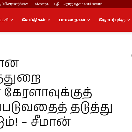
ப்பினர் சேர்க்கை
மக்களரசு
புதியதொரு தேசம் செய்வோம்!
கட்சி
செய்திகள்
பாசறைகள்
தொடர்புக்கு
கான
்துறை
கேரளாவுக்குத்
்படுவதைத் தடுத்து
ம்! – சீமான்