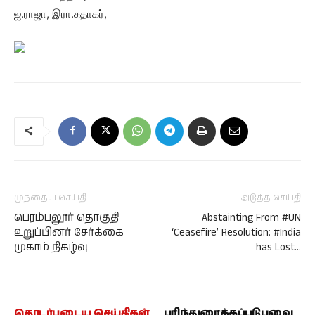
ஐ.ராஜா, இரா.சுதாகர்,
முந்தைய செய்தி
அடுத்த செய்தி
பெரம்பலூர் தொகுதி
Abstainting From #UN
உறுப்பினர் சேர்க்கை
‘Ceasefire’ Resolution: #India
முகாம் நிகழ்வு
has Lost…
தொடர்புடைய செய்திகள்
பரிந்துரைக்கப்படுபவை