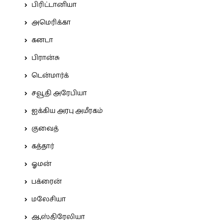
பிரிட்டானியா
அமெரிக்கா
கனடா
பிரான்சு
டென்மார்க்
சவூதி அரேபியா
ஐக்கிய அரபு அமீரகம்
குவைத்
கத்தார்
ஓமன்
பக்ரைன்
மலேசியா
ஆஸ்திரேலியா