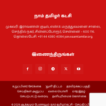
நாம் தமிழர் கட்சி
முகவரி: இராவணன் குடில், எண்.8. மருத்துவமனை சாலை,
செந்தில் நகர், சின்னப்போரூர், சென்னை – 600 116.
தொலைபேசி: +91 44 4380 4084
join.naamtamilar.org
இணைந்திருங்கள்
உறுப்பினர் சேர்க்கை
‘துளி’ திட்டம்
தரவிறக்கப் பகுதி
செய்திகள் அனுப்ப
வலையொளி
மாத இதழ்
செயற்பாட்டு வரைவு
தனியுரிமைக் கொள்கை
© 2026 ஆக்கமும் பேணலும்: நாம் தமிழர் கட்சி - செய்திப்பிரிவு