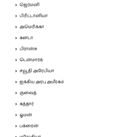
ஜெர்மனி
பிரிட்டானியா
அமெரிக்கா
கனடா
பிரான்சு
டென்மார்க்
சவூதி அரேபியா
ஐக்கிய அரபு அமீரகம்
குவைத்
கத்தார்
ஓமன்
பக்ரைன்