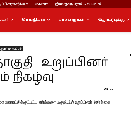
ப்பினர் சேர்க்கை
மக்களரசு
புதியதொரு தேசம் செய்வோம்!
கட்சி
செய்திகள்
பாசறைகள்
தொடர்புக்கு
லூர் மாவட்டம்
குதி -உறுப்பினர்
் நிகழ்வு
75
ரை ஊராட்சிக்குட்பட்ட ஏரிக்கரை பகுதியில் உறுப்பினர் சேர்க்கை