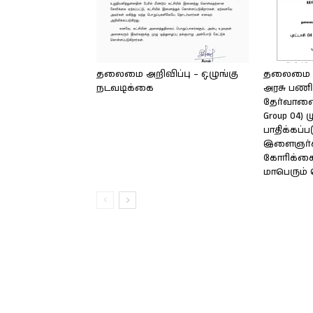
தலைமை அறிவிப்பு – ஒழுங்கு
தலைமை அற
நடவடிக்கை
அரசு பணி
தேர்வாணை
Group 04)
பாதிக்கப்
இளைஞர்க
கோரிக்க
மாபெரும் 