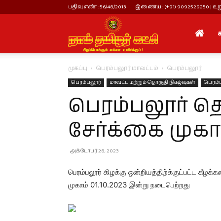
பதிவு எண் : 56/48/2013
இணைய : (+91) 9092529250 | உறு
நாம்
முகப்பு
பெரம்பலூர் மாவட்டம்
பெரம்பலூர்
தமிழர்
பெரம்பலூர்
மாவட்ட மற்றும் தொகுதி நிகழ்வுகள்
பெரம்ப
பெரம்பலூர் தொ
கட்சி
சேர்க்கை முகாம
அக்டோபர் 28, 2023
பெரம்பலூர் கிழக்கு ஒன்றியத்திற்க்குட்பட்ட கீழக்க
முகாம் 01.10.2023 இன்று நடைபெற்றது