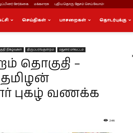
ப்பினர் சேர்க்கை
மக்களரசு
புதியதொரு தேசம் செய்வோம்!
கட்சி
செய்திகள்
பாசறைகள்
தொடர்புக்கு
ுதி நிகழ்வுகள்
திருப்பரங்குன்றம்
மதுரை மாவட்டம்
்றம் தொகுதி –
 தமிழன்
ார் புகழ் வணக்க
246