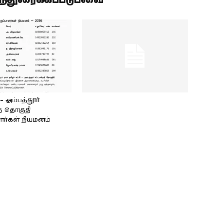
ிந்துரைக்கப்படுபவை
அம்பத்தூர்
் தொகுதி
ளர்கள் நியமனம்