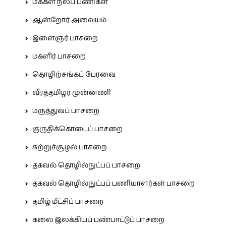
மக்கள் நலப் பணிகள்
ஆன்றோர் அவையம்
இளைஞர் பாசறை
மகளிர் பாசறை
தொழிற்சங்கப் பேரவை
வீரத்தமிழர் முன்னணி
மருத்துவப் பாசறை
குருதிக்கொடைப் பாசறை
சுற்றுச்சூழல் பாசறை
தகவல் தொழில்நுட்பப் பாசறை.
தகவல் தொழில்நுட்பப் பணியாளர்கள் பாசறை
தமிழ் மீட்சிப் பாசறை
கலை இலக்கியப் பண்பாட்டுப் பாசறை