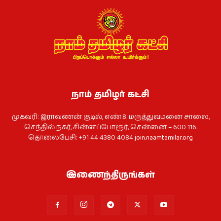
நாம் தமிழர் கட்சி
முகவரி: இராவணன் குடில், எண்.8. மருத்துவமனை சாலை,
செந்தில் நகர், சின்னப்போரூர், சென்னை – 600 116.
தொலைபேசி: +91 44 4380 4084
join.naamtamilar.org
இணைந்திருங்கள்