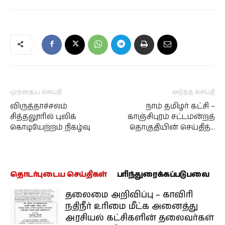
முந்தைய செய்தி
அடுத்த செய்தி
விருத்தாச்சலம்
நாம் தமிழர் கட்சி –
சித்தலூரில் புலிக்
காஞ்சிபுரம் சட்டமன்றத்
கொடியேற்றம் நிகழ்வு
தொகுதியின் செய்தித்…
தொடர்புடைய செய்திகள்
பரிந்துரைக்கப்படுபவை
தலைமை அறிவிப்பு – காவிரி
நதிநீர் உரிமை மீட்க அனைத்து
அரசியல் கட்சிகளின் தலைவர்கள்