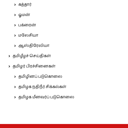
கத்தார்
ஓமன்
பக்ரைன்
மலேசியா
ஆஸ்திரேலியா
தமிழீழச் செய்திகள்
தமிழர் பிரச்சினைகள்
தமிழினப் படுகொலை
தமிழக நதிநீர் சிக்கல்கள்
தமிழக மீனவர்ப் படுகொலை