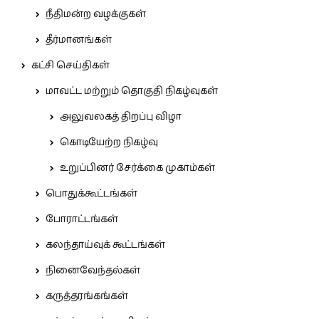
நீதிமன்ற வழக்குகள்
தீர்மானங்கள்
கட்சி செய்திகள்
மாவட்ட மற்றும் தொகுதி நிகழ்வுகள்
அலுவலகத் திறப்பு விழா
கொடியேற்ற நிகழ்வு
உறுப்பினர் சேர்க்கை முகாம்கள்
பொதுக்கூட்டங்கள்
போராட்டங்கள்
கலந்தாய்வுக் கூட்டங்கள்
நினைவேந்தல்கள்
கருத்தரங்கங்கள்