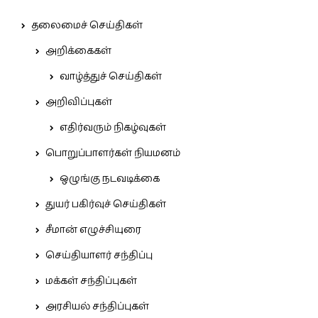
தலைமைச் செய்திகள்
அறிக்கைகள்
வாழ்த்துச் செய்திகள்
அறிவிப்புகள்
எதிர்வரும் நிகழ்வுகள்
பொறுப்பாளர்கள் நியமனம்
ஒழுங்கு நடவடிக்கை
துயர் பகிர்வுச் செய்திகள்
சீமான் எழுச்சியுரை
செய்தியாளர் சந்திப்பு
மக்கள் சந்திப்புகள்
அரசியல் சந்திப்புகள்