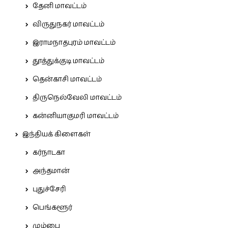
தேனி மாவட்டம்
விருதுநகர் மாவட்டம்
இராமநாதபுரம் மாவட்டம்
தூத்துக்குடி மாவட்டம்
தென்காசி மாவட்டம்
திருநெல்வேலி மாவட்டம்
கன்னியாகுமரி மாவட்டம்
இந்தியக் கிளைகள்
கர்நாடகா
அந்தமான்
புதுச்சேரி
பெங்களூர்
மும்பை