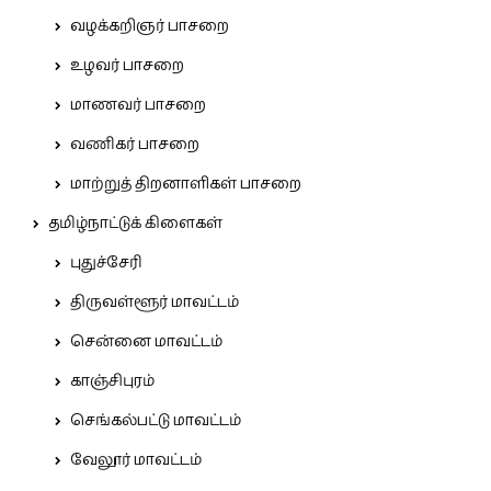
வழக்கறிஞர் பாசறை
உழவர் பாசறை
மாணவர் பாசறை
வணிகர் பாசறை
மாற்றுத் திறனாளிகள் பாசறை
தமிழ்நாட்டுக் கிளைகள்
புதுச்சேரி
திருவள்ளூர் மாவட்டம்
சென்னை மாவட்டம்
காஞ்சிபுரம்
செங்கல்பட்டு மாவட்டம்
வேலூர் மாவட்டம்