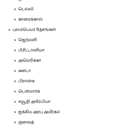
டெல்லி
காரைக்கால்
புலம்பெயர் தேசங்கள்
ஜெர்மனி
பிரிட்டானியா
அமெரிக்கா
கனடா
பிரான்சு
டென்மார்க்
சவூதி அரேபியா
ஐக்கிய அரபு அமீரகம்
குவைத்