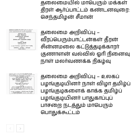
தலைமையில் மாபெரும் மக்கள்
திரள் ஆர்ப்பாட்டம் கண்டனவுரை:
செந்தமிழன் சீமான்
தலைமை அறிவிப்பு –
வீரப்பெரும்பாட்டன்கள் தீரன்
சின்னமலை கட்டுத்தடிக்காரர்
குணாளன் வல்வில் ஓரி நினைவு
நாள் மலர்வணக்க நிகழ்வு
தலைமை அறிவிப்பு – உலகப்
பழங்குடியினர் நாள் விழா தமிழ்ப்
பழங்குடிகளைக் காக்க தமிழ்ப்
பழங்குடியினர் பாதுகாப்புப்
பாசறை நடத்தும் மாபெரும்
பொதுக்கூட்டம்