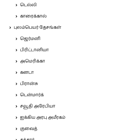
டெல்லி
காரைக்கால்
புலம்பெயர் தேசங்கள்
ஜெர்மனி
பிரிட்டானியா
அமெரிக்கா
கனடா
பிரான்சு
டென்மார்க்
சவூதி அரேபியா
ஐக்கிய அரபு அமீரகம்
குவைத்
கத்தார்