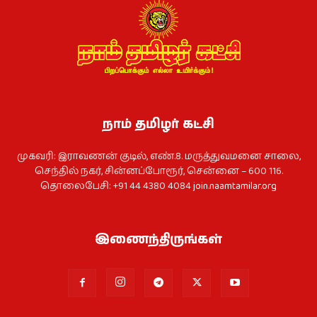
நாம் தமிழர் கட்சி
முகவரி: இராவணன் குடில், எண்.8. மருத்துவமனை சாலை,
செந்தில் நகர், சின்னப்போரூர், சென்னை – 600 116.
தொலைபேசி: +91 44 4380 4084
join.naamtamilar.org
இணைந்திருங்கள்