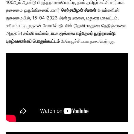
100ஆம் ஆண்டு பிறந்தநாளையொட்டி, நாம் தமிழர் கட்சி சார்பாக
தலைமை ஒருங்கிணைப்பாளர்
செந்தமிழன் சீமான்
அவர்களின்
தலைமையில், 15-04-2023 அன்று மாலை, மதுரை மாவட்டம்,
உசிலம்பட்டி முருகன் கோயில் திடலில் (தேனி-மதுரை நெடுஞ்சாலை
அருகில்)
கல்வி வள்ளல்
பா.க.மூக்கையாத்தேவர் நூற்றாண்டு
புகழ்வணக்கப் பொதுக்கூட்டம்
பேரெழுச்சியாக நடைபெற்றது.