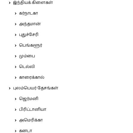
இந்தியக் கிளைகள்
கர்நாடகா
அந்தமான்
புதுச்சேரி
பெங்களூர்
மும்பை
டெல்லி
காரைக்கால்
புலம்பெயர் தேசங்கள்
ஜெர்மனி
பிரிட்டானியா
அமெரிக்கா
கனடா