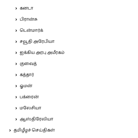
கனடா
பிரான்சு
டென்மார்க்
சவூதி அரேபியா
ஐக்கிய அரபு அமீரகம்
குவைத்
கத்தார்
ஓமன்
பக்ரைன்
மலேசியா
ஆஸ்திரேலியா
தமிழீழச் செய்திகள்