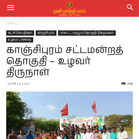
முகப்பு
கட்சி செய்திகள்
காஞ்சிபுரம்
மாவட்ட மற்றும் தொகுதி நிகழ்வுகள்
உழவர் பாசறை
காஞ்சிபுரம் சட்டமன்றத்
தொகுதி – உழவர்
திருநாள்
மார்ச் 24, 2023
278