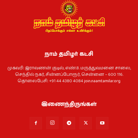
நாம் தமிழர் கட்சி
முகவரி: இராவணன் குடில், எண்.8. மருத்துவமனை சாலை,
செந்தில் நகர், சின்னப்போரூர், சென்னை – 600 116.
தொலைபேசி: +91 44 4380 4084
join.naamtamilar.org
இணைந்திருங்கள்