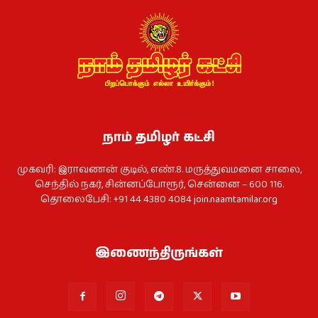
நாம் தமிழர் கட்சி
முகவரி: இராவணன் குடில், எண்.8. மருத்துவமனை சாலை,
செந்தில் நகர், சின்னப்போரூர், சென்னை – 600 116.
தொலைபேசி: +91 44 4380 4084
join.naamtamilar.org
இணைந்திருங்கள்