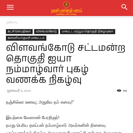
முகப்பு
கட்சி செய்திகள்
விளவங்கோடு
மாவட்ட மற்றும் தொகுதி நிகழ்வுகள்
கன்னியாகுமரி மாவட்டம்
விளவங்கோடு சட்டமன்ற
தொகுதி ஐயா
நம்மாழ்வார் புகழ்
வணக்க நிகழ்வு
ஜனவரி 3, 2023
110
நஞ்சில்லா உணவு; அதுவே நம் கனவு!”
இயற்கை வேளாண் பேரறிஞர்!
நமது பெரிய தகப்பன் நம்மாழ்வார் அவர்களின் நினைவு
புகழ்வணக்கம் நிகழ்வு அருமனை பேரூராட்சி சார்பாக அருமனை