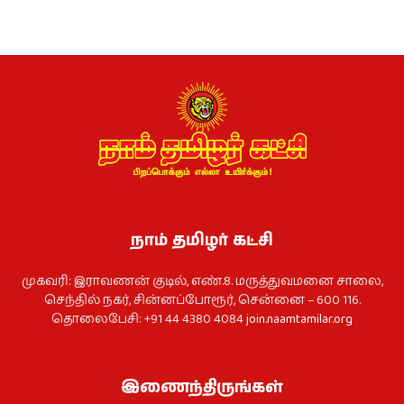
நாம் தமிழர் கட்சி
முகவரி: இராவணன் குடில், எண்.8. மருத்துவமனை சாலை,
செந்தில் நகர், சின்னப்போரூர், சென்னை – 600 116.
தொலைபேசி: +91 44 4380 4084
join.naamtamilar.org
இணைந்திருங்கள்