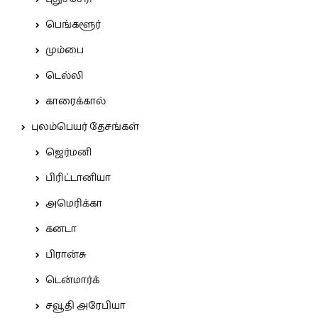
பெங்களூர்
மும்பை
டெல்லி
காரைக்கால்
புலம்பெயர் தேசங்கள்
ஜெர்மனி
பிரிட்டானியா
அமெரிக்கா
கனடா
பிரான்சு
டென்மார்க்
சவூதி அரேபியா