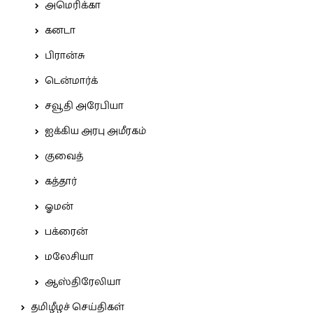
அமெரிக்கா
கனடா
பிரான்சு
டென்மார்க்
சவூதி அரேபியா
ஐக்கிய அரபு அமீரகம்
குவைத்
கத்தார்
ஓமன்
பக்ரைன்
மலேசியா
ஆஸ்திரேலியா
தமிழீழச் செய்திகள்