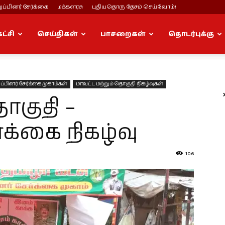
ப்பினர் சேர்க்கை
மக்களரசு
புதியதொரு தேசம் செய்வோம்!
கட்சி
செய்திகள்
பாசறைகள்
தொடர்புக்கு
ப்பினர் சேர்க்கை முகாம்கள்
மாவட்ட மற்றும் தொகுதி நிகழ்வுகள்
குதி –
்க்கை நிகழ்வு
106