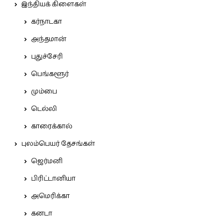
இந்தியக் கிளைகள்
கர்நாடகா
அந்தமான்
புதுச்சேரி
பெங்களூர்
மும்பை
டெல்லி
காரைக்கால்
புலம்பெயர் தேசங்கள்
ஜெர்மனி
பிரிட்டானியா
அமெரிக்கா
கனடா