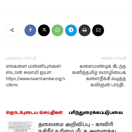
முந்தைய செய்தி
அடுத்த செய்தி
எங்களை மன்னியுங்கள்
களைமண்டிக் கிடந்த
ஸ்டான் சுவாமி ஐயா!
கனித்தமிழ் மொழியைக்
https://www.naamtamilar.org/s
களைநீக்கி வடித்த
s3kms
கவிஞன் பாரதி!…
தொடர்புடைய செய்திகள்
பரிந்துரைக்கப்படுபவை
தலைமை அறிவிப்பு – காவிரி
நதிநீர் உரிமை மீட்க அனைத்து