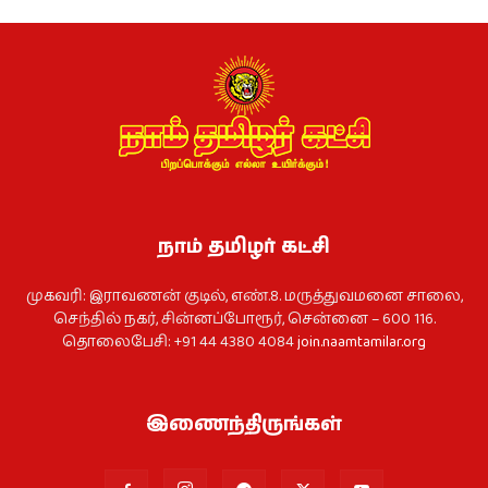
நாம் தமிழர் கட்சி
முகவரி: இராவணன் குடில், எண்.8. மருத்துவமனை சாலை,
செந்தில் நகர், சின்னப்போரூர், சென்னை – 600 116.
தொலைபேசி: +91 44 4380 4084
join.naamtamilar.org
இணைந்திருங்கள்