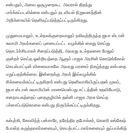
என்பதும், அவை ஒருமுறைகூட அவரால் திறந்து
பார்க்கப்படவில்லை என்பதும் தடவியல் நிறுவனத்தின்
அறிக்கையில் தெளிவுப்படுத்தப்பட்டிருக்கிறது.
முதுமையாலும், உடல்நலக்குறைவாலும் நலிவுற்றிருந்த ஐயா ஸ்டான்
சுவாமி அவர்களைப் புனையப்பட்ட வழக்கில் கைது செய்து
தொடர்ச்சியாகச் சிறைப்படுத்தி, அவரது உடல்நலனை மேலும்
குன்றச் செய்த ஒன்றியத்தை ஆளும் பாஜக அரசின் கொடுங்கோல்
செயல்பாட்டின் விளைவாகவே அவரது மரணம் நிகழ்ந்தது என்பதை
மறுப்பதற்கில்லை. இன்றைக்கு அவர் இவ்வழக்கில்
சிக்கவைக்கப்பட்டிருகிறார் என்பது தெளிவாகியிருப்பதன் மூலம்,
ஐயா ஸ்டான் சுவாமியின் மரணமென்பது சட்டத்தின் உதவியோடு,
சனநாயகத்தைப் புதைகுழியில் தள்ளி பாஜக அரசு செய்த
பச்சைப்படுகொலை என்பது நிரூபிக்கப்பட்டிருக்கிறது.
கல்புர்கி, கோவிந்த் பன்சாரே, நரேந்திர தபோல்கர், கௌரி லங்கேஷ்
போன்ற கருத்தாளர்களையும், செயற்பாட்டாளர்களையும் துப்பாக்கித்