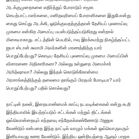
அடக்குமுறைகளை எதிர்த்துப் போராடும் சமூக
செயற்பாட்டாளர்களை, மனிதவுரிமைப் போராளிகளை இதுபோன்று
கைது செய்து அடக்கி, ஒடுக்குவதற்குத்தான் தேசியப் புலனாய்வு
முகமை என்கிற அமைப்பு பயன்படுத்தப்படுகிறது என்றால்
மிகையாகாது. சட்டத்தின் பெயரில், ஈவு இரக்கமற்று நிகழ்த்தப்பட்ட
ஐயா ஸ்டான் சுவாமி அவர்களின் மரணத்திற்கு யார்
பொறுப்பேற்பது? கொடிய தேசியப் புலனாய்வு முகமை அமைப்பின்
விசாரணை அதிகாரிகளா? அல்லது உள்துறை அமைச்சர்
அமித்ஷாவா? அல்லது இந்தக் கொடுங்கோன்மை
அரசாங்கத்திற்குத் தலைமை தாங்கும் பிரதமர் மோடியா? யார்
பொறுப்பேற்பது? பதில் சொல்வது?
நாட்டின் நலன், இறையாண்மைக் காப்பு நடவடிக்கைகள் என்று கூறி
இந்தியாவில் இயற்றப்படும் சட்டங்கள் மற்றும் திட்டங்கள்
ஒவ்வொன்றையும் எந்தளவு சந்தேகக்கண்ணோடு அணுக
வேண்டும் என்பதை இந்த நாட்டில் வாழும் மக்கள் ஒவ்வொருவரும்
இனியாவது உணர வேண்டும். இந்திய ஒன்றியத்தை ஆளும் பாஜக