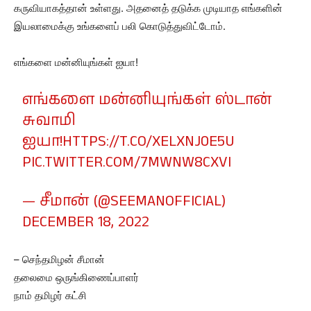
கருவியாகத்தான் உள்ளது. அதனைத் தடுக்க முடியாத எங்களின்
இயலாமைக்கு உங்களைப் பலி கொடுத்துவிட்டோம்.
எங்களை மன்னியுங்கள் ஐயா!
எங்களை மன்னியுங்கள் ஸ்டான்
சுவாமி
ஐயா!
HTTPS://T.CO/XELXNJ0E5U
PIC.TWITTER.COM/7MWNW8CXVI
— சீமான் (@SEEMANOFFICIAL)
DECEMBER 18, 2022
– செந்தமிழன் சீமான்
தலைமை ஒருங்கிணைப்பாளர்
நாம் தமிழர் கட்சி