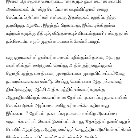
இன்ன பிற சமூகச் செயற்பாட்டாளர்களும் ஐயா ஸ்டான் சுவாமி
அவர்களைப் போன்று பொய்யான வழக்கில்தான் கைது
செய்யப்பட்டுள்ளார்கள் என்பதை இதன்மூலம் உறுதிப்படுத்த
முடிகிறது. ஆகவே, இதற்குப் பிறகாவது, இவ்வழக்கிலுள்ள
மற்றவர்களுக்கு நீதியும், விடுதலையும் கிடைக்குமா? என்பதுதான்
நம்மிடையே எழும் முதன்மையானக் கேள்வியாகும்!
ஒரு குடிமகனின் தனியுரிமையைப் பறிக்கும்விதமாக, அவரது
கணினிக்குள் ஊடுருவல் செய்து, அதில் குற்றவழக்குகள்
தொடுப்பதற்கு வசதியாக, முறைகேடான முறையில் சட்டவிரோத
நடவடிக்கைகளை உள்ளீடு செய்து, பொய்யான ஆதாரங்களைத்
திரட்டுவதற்கு, ஆட்சி அதிகாரத்தில் உள்ளவர்களுக்கு
அனுமதியளிக்கும் வகையிலான தேசியப் புலனாய்வு முகமையின்
செயல்பாடுகள் அடிப்படை மனித உரிமைக்கே எதிரானது
இல்லையா? தேசியப் புலனாய்வு முகமை என்கிற அமைப்பை
உருவாக்க சட்டம் கொண்டுவரப்பட்டபோது, ‘தேசத்தின் நலன்’ எனும்
பெயரில் ஆதரித்து, அதற்கு வாக்குச் செலுத்திய அரசியல் கட்சிகள்
இதற்கு என்ன பதில் கூறப்போகிறார்கள்? அரசின்