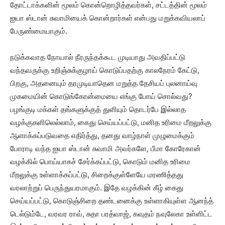
தோட்டாக்களின் மூலம் கொன்றொழித்தவர்கள், சட்டத்தின் மூலம்
ஐயா ஸ்டான் சுவாமியைக் கொன்றார்கள் என்பது மறுக்கவியலாப்
பேருண்மையாகும்.
நடுக்கவாத நோயால் நீரருந்தக்கூட முடியாது அவதிப்பட்டு
வந்தவருக்கு உறிஞ்சுக்குழாய் கொடுப்பதற்கு காலநேரம் கேட்டு,
பிறகு, அதனையும் தரமுடியாதென மறுத்த தேசியப் புலனாய்வு
முகமையின் கொடுங்கோன்மையை எங்கு போய் சொல்வது?
பழங்குடி மக்கள் தங்களுக்குத் துளியும் தொடர்பே இல்லாத
வழக்குகளிலெல்லாம், கைது செய்யப்பட்டு, மனித உரிமை மீறலுக்கு
ஆளாக்கப்படுவதை எதிர்த்து, தனது வாழ்நாள் முழுமைக்கும்
போராடி வந்த ஐயா ஸ்டான் சுவாமி அவர்களே, பீமா கோரேகான்
வழக்கில் பொய்யாகச் சேர்க்கப்பட்டு, கொடும் மனித உரிமை
மீறலுக்கு உள்ளாக்கப்பட்டு, சிறைக்குள்ளேயே மரணித்தது
வரலாற்றுப் பெருந்துயரமாகும். இதே வழக்கின் கீழ் கைது
செய்யப்பட்டு, கொடுஞ்சிறை தண்டனைக்கு உள்ளாகியுள்ள ஆனந்த்
டெல்டும்டே, வரவர ராவ், சுதா பரத்வாஜ், கவுதம் நவுலேகா உள்ளிட்ட