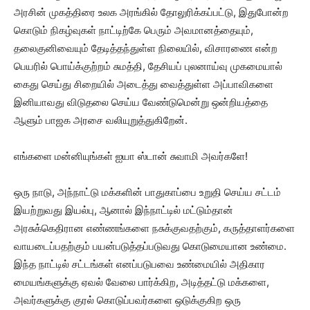
அரசின் முகத்திரை உலக அரங்கில் தோலுரிக்கப்பட்டு, இதுபோன்ற
கொடும் நிகழ்வுகள் நாட்டிற்கே பெரும் அவமானத்தையும்,
தலைகுனிவையும் தேடித்தந்துள்ள நிலையில், விசாரணை என்ற
பெயரில் பொய்க்குற்றம் சுமத்தி, தேசியப் புலனாய்வு முகமையால்
கைது செய்து சிறையில் அடைத்து வைத்துள்ள அப்பாவிகளை
இனியாவது விடுதலை செய்ய வேண்டுமென்று ஒன்றியத்தை
ஆளும் பாஜக அரசை வலியுறுத்துகிறேன்.
எங்களை மன்னியுங்கள் ஐயா ஸ்டான் சுவாமி அவர்களே!
ஒரு நாடு, அந்நாட்டு மக்களின் பாதுகாப்பை உறுதி செய்ய சட்டம்
இயற்றுவது இயல்பு, ஆனால் இந்நாட்டில் மட்டும்தான்
அரசுக்கெதிரான எண்ணங்களை நசுக்குவதற்கும், கருத்தாளர்களை
வாயடைப்பதற்கும் பயன்படுத்தப்படுவது கொடுமையான உண்மை.
இந்த நாட்டில் சட்டங்கள் எனப்படுபவை உண்மையில் அதிகார
மையங்களுக்கு ஏவல் வேலை பார்க்கிற, அடித்தட்டு மக்களை,
அவர்களுக்கு குரல் கொடுப்பவர்களை ஒடுக்குகிற ஒரு