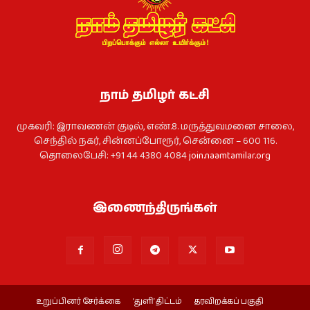
நாம் தமிழர் கட்சி
முகவரி: இராவணன் குடில், எண்.8. மருத்துவமனை சாலை,
செந்தில் நகர், சின்னப்போரூர், சென்னை – 600 116.
தொலைபேசி: +91 44 4380 4084
join.naamtamilar.org
இணைந்திருங்கள்
உறுப்பினர் சேர்க்கை
‘துளி’ திட்டம்
தரவிறக்கப் பகுதி