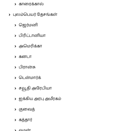
காரைக்கால்
புலம்பெயர் தேசங்கள்
ஜெர்மனி
பிரிட்டானியா
அமெரிக்கா
கனடா
பிரான்சு
டென்மார்க்
சவூதி அரேபியா
ஐக்கிய அரபு அமீரகம்
குவைத்
கத்தார்
ஓமன்