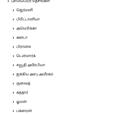
புலம்பெயர் தேசங்கள்
ஜெர்மனி
பிரிட்டானியா
அமெரிக்கா
கனடா
பிரான்சு
டென்மார்க்
சவூதி அரேபியா
ஐக்கிய அரபு அமீரகம்
குவைத்
கத்தார்
ஓமன்
பக்ரைன்