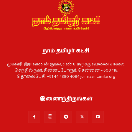
நாம் தமிழர் கட்சி
முகவரி: இராவணன் குடில், எண்.8. மருத்துவமனை சாலை,
செந்தில் நகர், சின்னப்போரூர், சென்னை – 600 116.
தொலைபேசி: +91 44 4380 4084
join.naamtamilar.org
இணைந்திருங்கள்