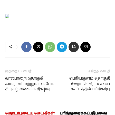
முந்தைய செய்தி
அடுத்த செய்தி
வால்பாறை தொகுதி
பெரியகுளம் தொகுதி
காமராசர் மற்றும் மா. பொ.
ஊராட்சி கிராம சபை
சி புகழ் வணக்க நிகழ்வு
கூட்டத்தில் பங்கேற்பு
தொடர்புடைய செய்திகள்
பரிந்துரைக்கப்படுபவை