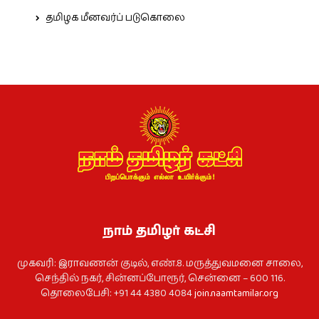
தமிழக மீனவர்ப் படுகொலை
நாம் தமிழர் கட்சி
முகவரி: இராவணன் குடில், எண்.8. மருத்துவமனை சாலை,
செந்தில் நகர், சின்னப்போரூர், சென்னை – 600 116.
தொலைபேசி: +91 44 4380 4084
join.naamtamilar.org