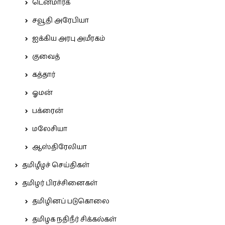
டென்மார்க்
சவூதி அரேபியா
ஐக்கிய அரபு அமீரகம்
குவைத்
கத்தார்
ஓமன்
பக்ரைன்
மலேசியா
ஆஸ்திரேலியா
தமிழீழச் செய்திகள்
தமிழர் பிரச்சினைகள்
தமிழினப் படுகொலை
தமிழக நதிநீர் சிக்கல்கள்