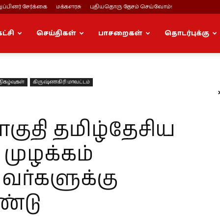
ப்பினர் சேர்க்கை
மக்களரசு
புதியதொரு தேசம் செய்வோம்!
கட்சி
செய்திகள்
பாசறைகள்
தொடர்புக்கு
நிகழ்வுகள்
கிருஷ்ணகிரி மாவட்டம்
குதி தமிழ்தேசிய
முழக்கம்
அவர்களுக்கு
்டு