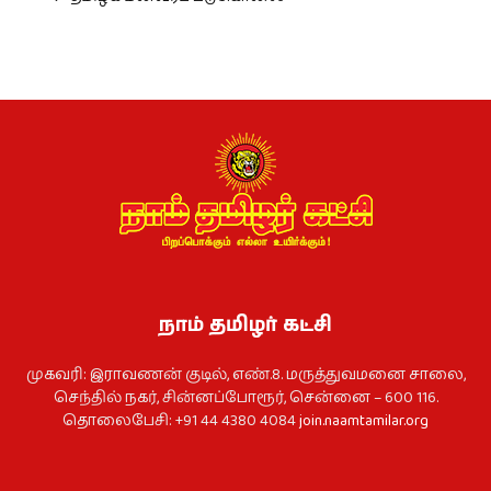
நாம் தமிழர் கட்சி
முகவரி: இராவணன் குடில், எண்.8. மருத்துவமனை சாலை,
செந்தில் நகர், சின்னப்போரூர், சென்னை – 600 116.
தொலைபேசி: +91 44 4380 4084
join.naamtamilar.org