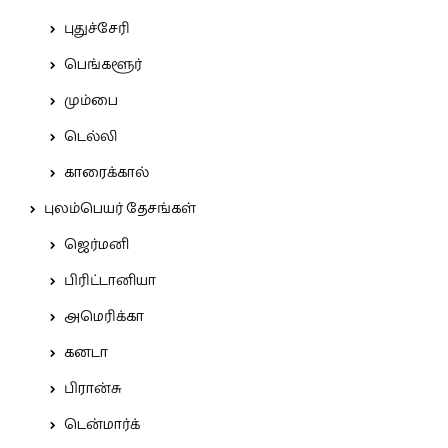
புதுச்சேரி
பெங்களூர்
மும்பை
டெல்லி
காரைக்கால்
புலம்பெயர் தேசங்கள்
ஜெர்மனி
பிரிட்டானியா
அமெரிக்கா
கனடா
பிரான்சு
டென்மார்க்