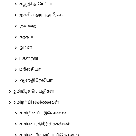
சவூதி அரேபியா
ஐக்கிய அரபு அமீரகம்
குவைத்
கத்தார்
ஓமன்
பக்ரைன்
மலேசியா
ஆஸ்திரேலியா
தமிழீழச் செய்திகள்
தமிழர் பிரச்சினைகள்
தமிழினப் படுகொலை
தமிழக நதிநீர் சிக்கல்கள்
தமிழக மீனவர்ப் படுகொலை